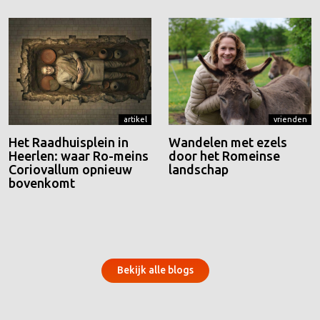
artikel
vrienden
Het Raadhuisplein in
Wandelen met ezels
Heerlen: waar Ro-meins
door het Romeinse
Coriovallum opnieuw
landschap
bovenkomt
Bekijk alle blogs