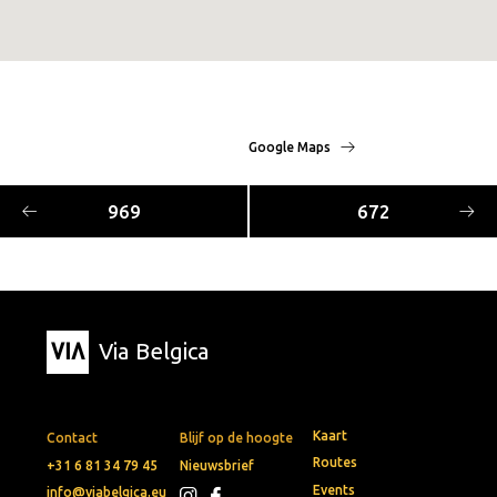
Google Maps
969
672
Via Belgica
Kaart
Contact
Blijf op de hoogte
Routes
+31 6 81 34 79 45
Nieuwsbrief
Events
info@viabelgica.eu