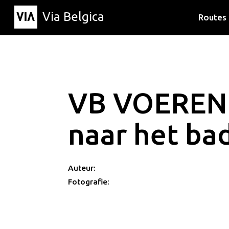
Via Belgica
Routes
Luisterr
Wandelr
Fietsrou
VB VOEREN
naar het ba
Auteur:
Fotografie: