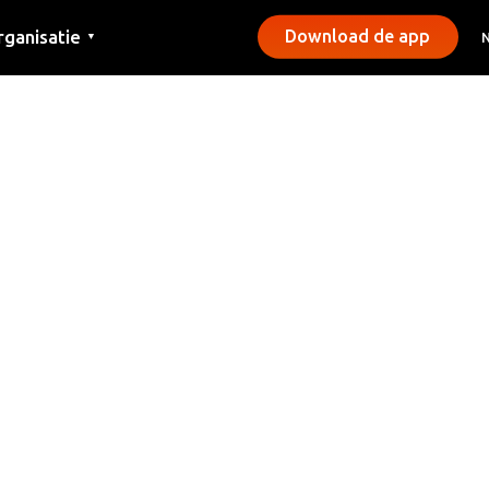
rganisatie
Download de app
▼
ntact
rs
emeentes