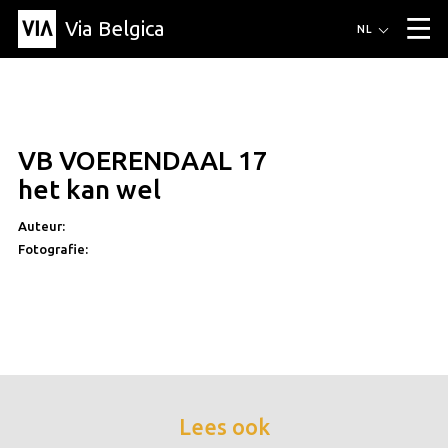
Via Belgica
Routes
NL
▼
Wandelroutes
Luisterroutes
Fietsroutes
Events
Blog
▼
VB VOERENDAAL 17
Vrienden
Educatie
Recept
Artikel
Over Via Belgica
▼
het kan wel
Over Via Belgica
Onderzoek
Vrienden
Educatie
De gids
Organisatie
▼
Auteur:
Fotografie:
Gemeentes
Contact
Pers
Lees ook