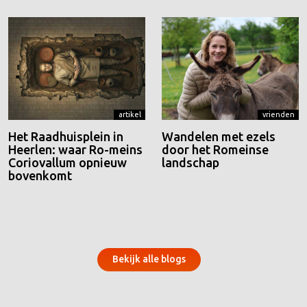
artikel
vrienden
Het Raadhuisplein in
Wandelen met ezels
Heerlen: waar Ro-meins
door het Romeinse
Coriovallum opnieuw
landschap
bovenkomt
Bekijk alle blogs