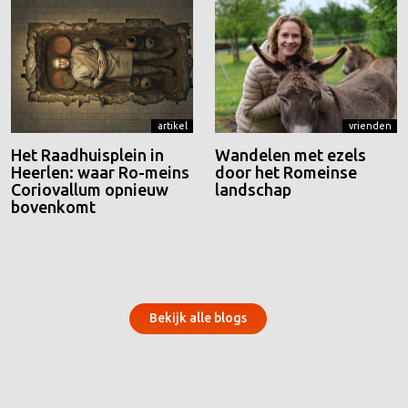
artikel
vrienden
Het Raadhuisplein in
Wandelen met ezels
Heerlen: waar Ro-meins
door het Romeinse
Coriovallum opnieuw
landschap
bovenkomt
Bekijk alle blogs