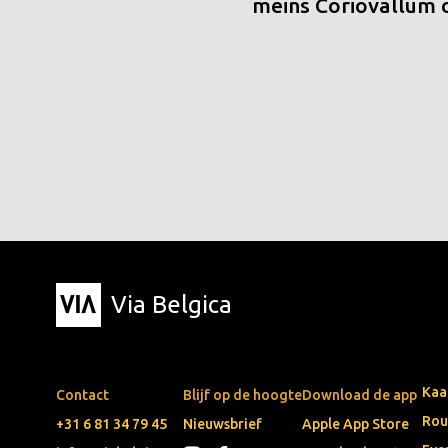
meins Coriovallum
Via Belgica
Kaa
Contact
Blijf op de hoogte
Download de app
Rou
+31 6 81 34 79 45
Nieuwsbrief
Apple App Store