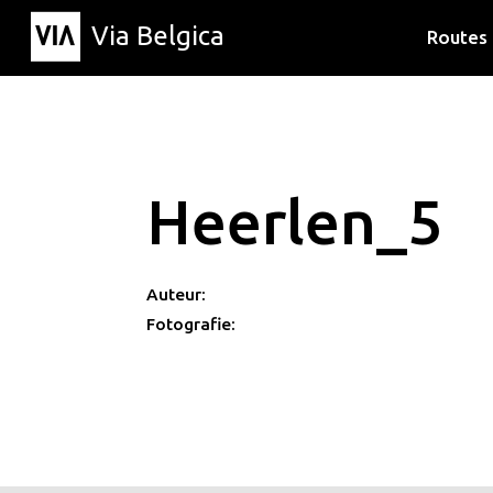
Via Belgica
Routes
Luisterr
Wandelr
Fietsrou
Heerlen_5
Auteur:
Fotografie: