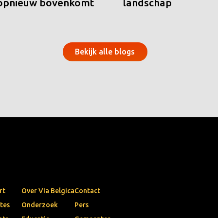
 opnieuw bovenkomt
landschap
Bekijk alle blogs
rt
Over Via Belgica
Contact
tes
Onderzoek
Pers