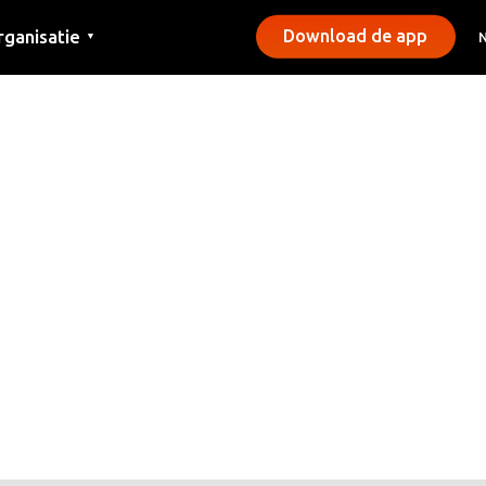
rganisatie
Download de app
▼
ntact
rs
emeentes