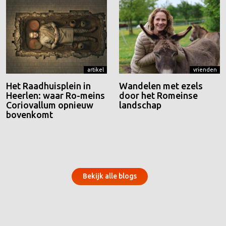
artikel
vrienden
Het Raadhuisplein in
Wandelen met ezels
Heerlen: waar Ro-meins
door het Romeinse
Coriovallum opnieuw
landschap
bovenkomt
Bekijk alle blogs