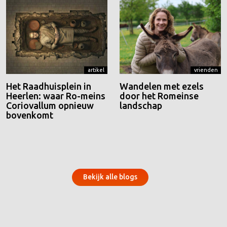
artikel
vrienden
Het Raadhuisplein in
Wandelen met ezels
Heerlen: waar Ro-meins
door het Romeinse
Coriovallum opnieuw
landschap
bovenkomt
Bekijk alle blogs