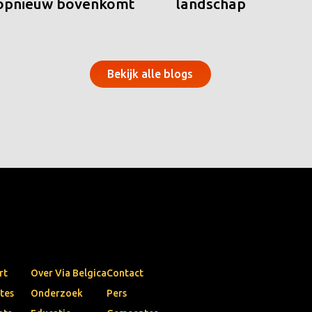
 opnieuw bovenkomt
landschap
Bekijk alle blogs
rt
Over Via Belgica
Contact
tes
Onderzoek
Pers