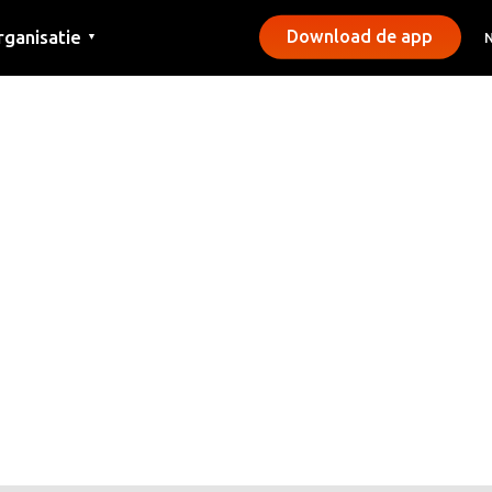
rganisatie
Download de app
▼
ntact
rs
emeentes