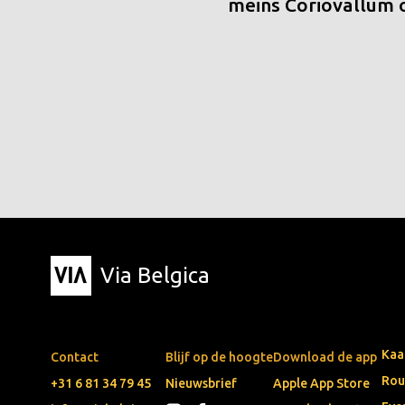
meins Coriovallum
Via Belgica
Kaa
Contact
Blijf op de hoogte
Download de app
Rou
+31 6 81 34 79 45
Nieuwsbrief
Apple App Store