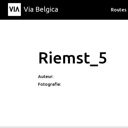
Via Belgica
Routes
Luisterr
Wandelr
Fietsrou
Riemst_5
Auteur:
Fotografie: