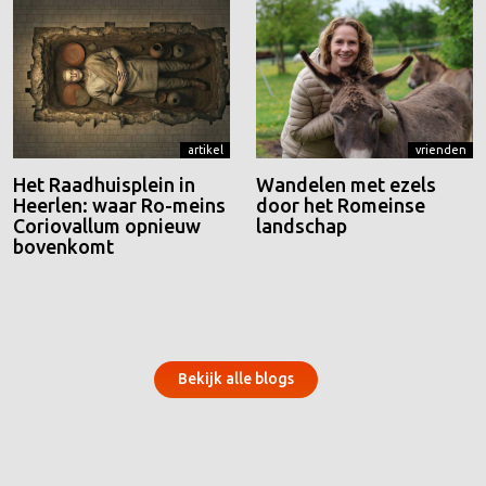
artikel
vrienden
Het Raadhuisplein in
Wandelen met ezels
Heerlen: waar Ro-meins
door het Romeinse
Coriovallum opnieuw
landschap
bovenkomt
Bekijk alle blogs