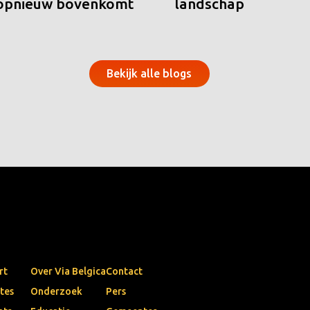
 opnieuw bovenkomt
landschap
Bekijk alle blogs
rt
Over Via Belgica
Contact
tes
Onderzoek
Pers