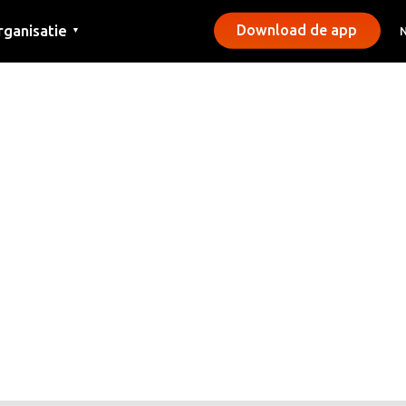
rganisatie
Download de app
▼
ntact
rs
emeentes