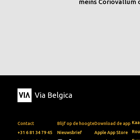
meins Coriovallum
Via Belgica
Kaa
Contact
Blijf op de hoogte
Download de app
Rou
+31 6 81 34 79 45
Nieuwsbrief
Apple App Store