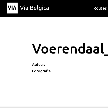
Via Belgica
Routes
Luisterr
Wandelr
Fietsrou
Voerendaal
Auteur:
Fotografie: