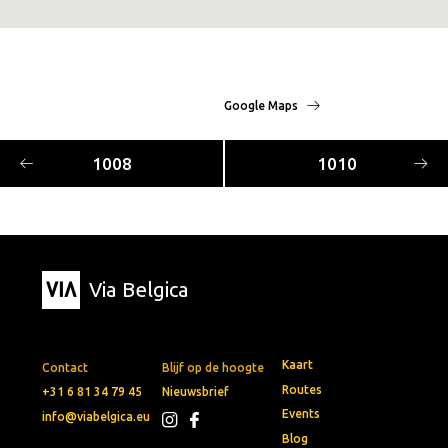
Google Maps
1008
1010
Via Belgica
Kaart
Contact
Blijf op de hoogte
Routes
+31 6 81 34 79 45
Nieuwsbrief
Events
info@viabelgica.eu
Blog