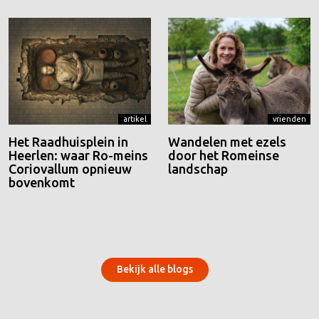
artikel
vrienden
Het Raadhuisplein in
Wandelen met ezels
Heerlen: waar Ro-meins
door het Romeinse
Coriovallum opnieuw
landschap
bovenkomt
Bekijk alle blogs