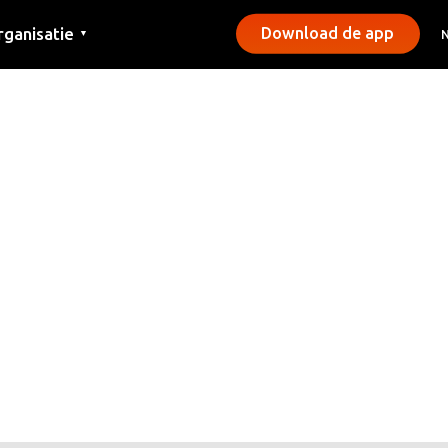
rganisatie
Download de app
▼
ntact
rs
emeentes