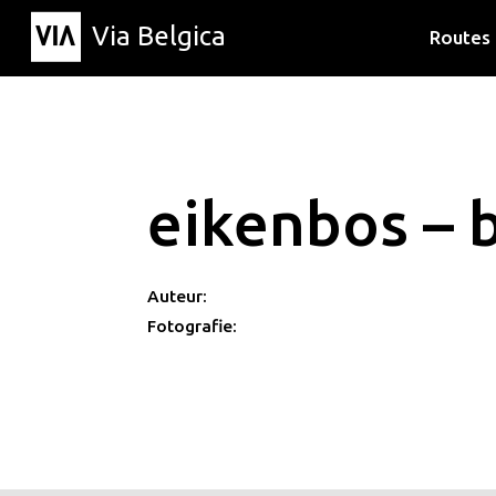
Via Belgica
Routes
Luisterr
Wandelr
Fietsrou
eikenbos – 
Auteur:
Fotografie: