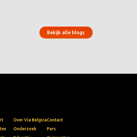
Bekijk alle blogs
rt
Over Via Belgica
Contact
tes
Onderzoek
Pers