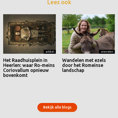
Lees ook
artikel
vrienden
Het Raadhuisplein in
Wandelen met ezels
Heerlen: waar Ro-meins
door het Romeinse
Coriovallum opnieuw
landschap
bovenkomt
Bekijk alle blogs