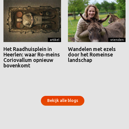
artikel
vrienden
Het Raadhuisplein in
Wandelen met ezels
Heerlen: waar Ro-meins
door het Romeinse
Coriovallum opnieuw
landschap
bovenkomt
Bekijk alle blogs