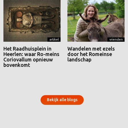
artikel
vrienden
Het Raadhuisplein in
Wandelen met ezels
Heerlen: waar Ro-meins
door het Romeinse
Coriovallum opnieuw
landschap
bovenkomt
Bekijk alle blogs