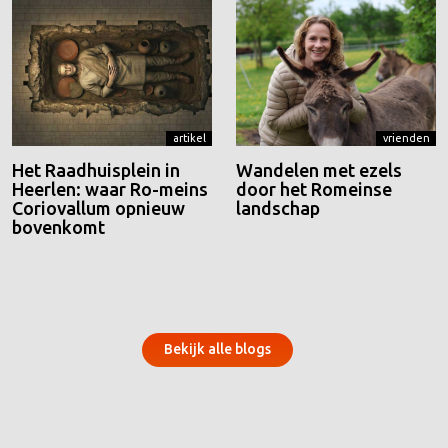
artikel
vrienden
Het Raadhuisplein in
Wandelen met ezels
Heerlen: waar Ro-meins
door het Romeinse
Coriovallum opnieuw
landschap
bovenkomt
Bekijk alle blogs