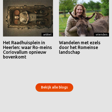
artikel
vrienden
Het Raadhuisplein in
Wandelen met ezels
Heerlen: waar Ro-meins
door het Romeinse
Coriovallum opnieuw
landschap
bovenkomt
Bekijk alle blogs