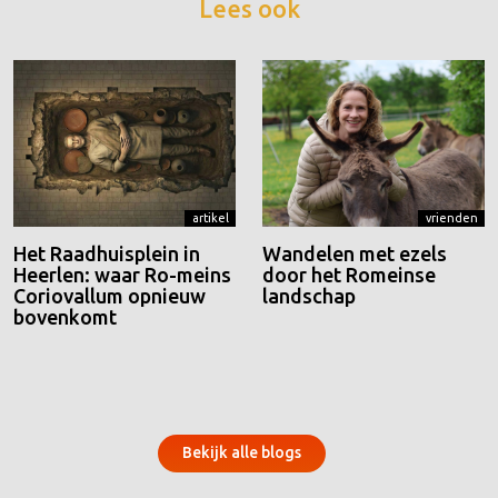
Lees ook
artikel
vrienden
Het Raadhuisplein in
Wandelen met ezels
Heerlen: waar Ro-meins
door het Romeinse
Coriovallum opnieuw
landschap
bovenkomt
Bekijk alle blogs