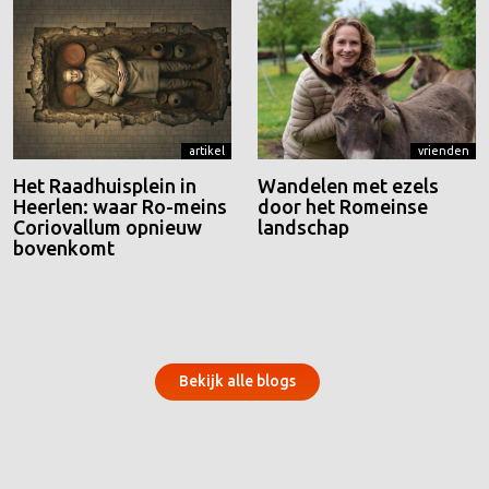
artikel
vrienden
Het Raadhuisplein in
Wandelen met ezels
Heerlen: waar Ro-meins
door het Romeinse
Coriovallum opnieuw
landschap
bovenkomt
Bekijk alle blogs