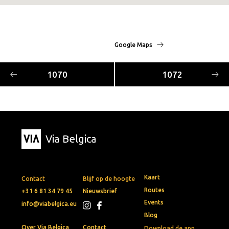
Google Maps
1070
1072
Via Belgica
Kaart
Contact
Blijf op de hoogte
Routes
+31 6 81 34 79 45
Nieuwsbrief
Events
info@viabelgica.eu
Blog
Over Via Belgica
Contact
Download de app