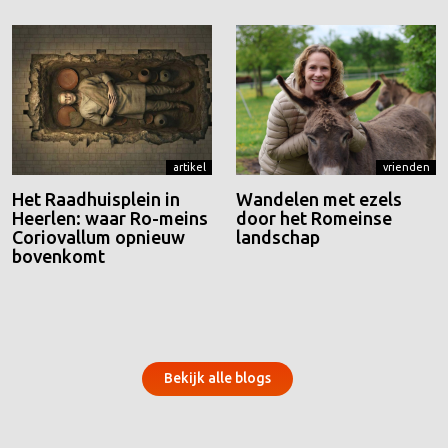
artikel
vrienden
Het Raadhuisplein in
Wandelen met ezels
Heerlen: waar Ro-meins
door het Romeinse
Coriovallum opnieuw
landschap
bovenkomt
Bekijk alle blogs