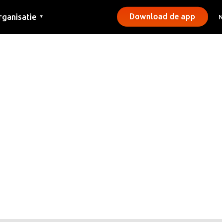
rganisatie
Download de app
▼
ntact
rs
emeentes