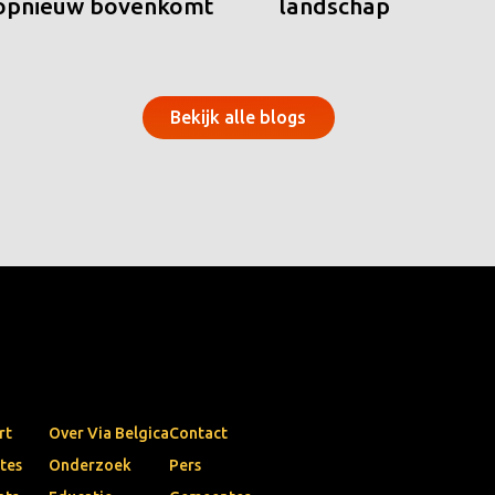
 opnieuw bovenkomt
landschap
Bekijk alle blogs
rt
Over Via Belgica
Contact
tes
Onderzoek
Pers