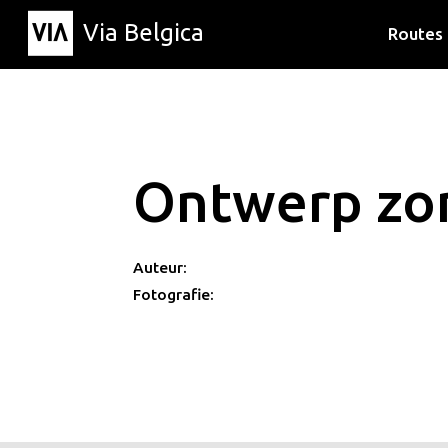
Via Belgica
Routes
Luisterr
Wandelr
Fietsrou
Ontwerp zon
Auteur:
Fotografie: