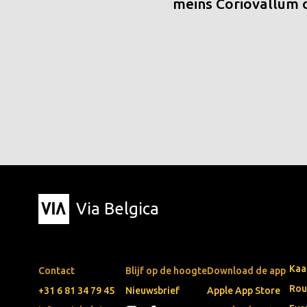
meins Coriovallum
Via Belgica
Kaa
Contact
Blijf op de hoogte
Download de app
Rou
+31 6 81 34 79 45
Nieuwsbrief
Apple App Store