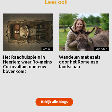
Lees ook
artikel
vrienden
Het Raadhuisplein in
Wandelen met ezels
Heerlen: waar Ro-meins
door het Romeinse
Coriovallum opnieuw
landschap
bovenkomt
Bekijk alle blogs