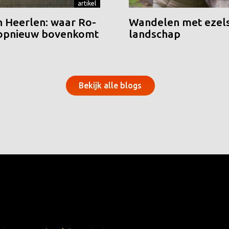
artikel
n Heerlen: waar Ro-
Wandelen met ezels
 opnieuw bovenkomt
landschap
Bekijk alle blogs