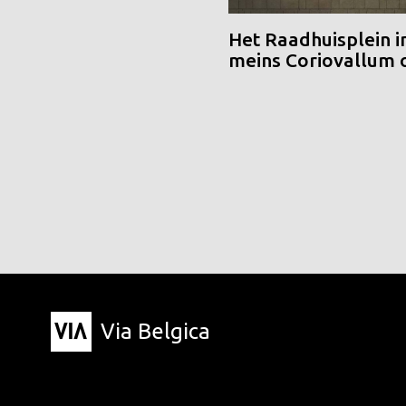
Het Raadhuisplein i
meins Coriovallum
Via Belgica