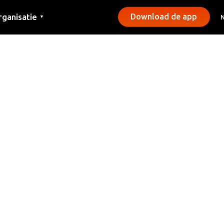
rganisatie
Download de app
▼
ntact
rs
emeentes