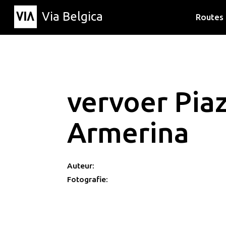
Via Belgica
Routes
Luisterr
Wandelr
Fietsrou
vervoer Pia
Armerina
Auteur:
Fotografie: