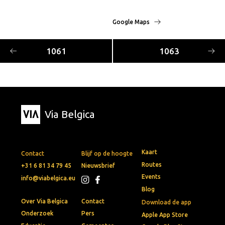
Google Maps
1061
1063
Via Belgica
Kaart
Contact
Blijf op de hoogte
Routes
+31 6 81 34 79 45
Nieuwsbrief
Events
info@viabelgica.eu
Blog
Over Via Belgica
Contact
Download de app
Onderzoek
Pers
Apple App Store