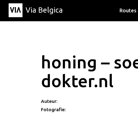
Via Belgica
Routes
Luisterr
Wandelr
Fietsrou
honing – so
dokter.nl
Auteur:
Fotografie: