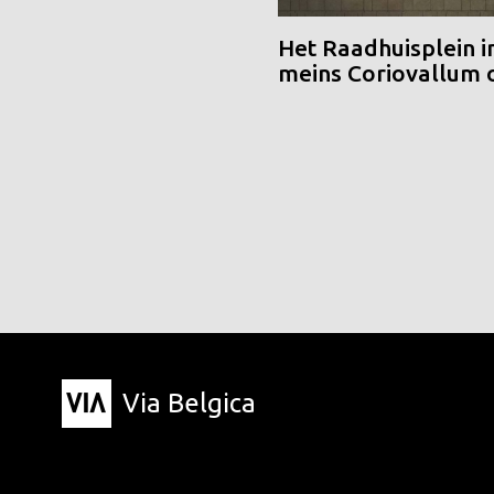
Het Raadhuisplein i
meins Coriovallum
Via Belgica