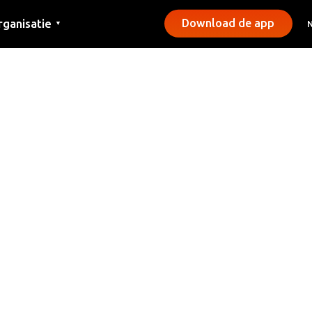
rganisatie
Download de app
▼
ntact
rs
emeentes