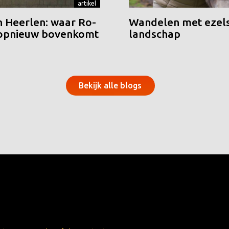
artikel
n Heerlen: waar Ro-
Wandelen met ezels
 opnieuw bovenkomt
landschap
Bekijk alle blogs