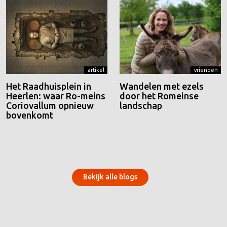
artikel
vrienden
Het Raadhuisplein in
Wandelen met ezels
Heerlen: waar Ro-meins
door het Romeinse
Coriovallum opnieuw
landschap
bovenkomt
Bekijk alle blogs