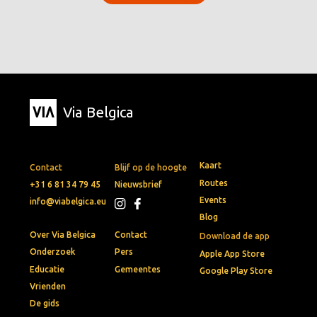
Via Belgica
Kaart
Contact
Blijf op de hoogte
Routes
+31 6 81 34 79 45
Nieuwsbrief
Events
info@viabelgica.eu
Blog
Over Via Belgica
Contact
Download de app
Onderzoek
Pers
Apple App Store
Educatie
Gemeentes
Google Play Store
Vrienden
De gids