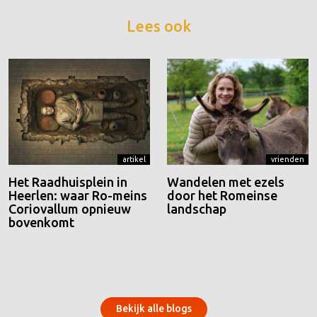
Lees ook
artikel
vrienden
Het Raadhuisplein in
Wandelen met ezels
Heerlen: waar Ro-meins
door het Romeinse
Coriovallum opnieuw
landschap
bovenkomt
Bekijk alle blogs