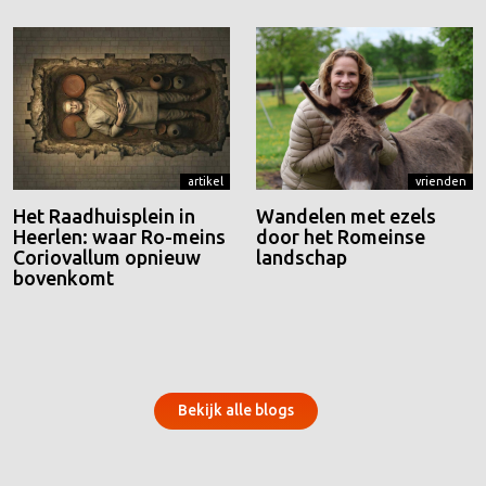
artikel
vrienden
Het Raadhuisplein in
Wandelen met ezels
Heerlen: waar Ro-meins
door het Romeinse
Coriovallum opnieuw
landschap
bovenkomt
Bekijk alle blogs