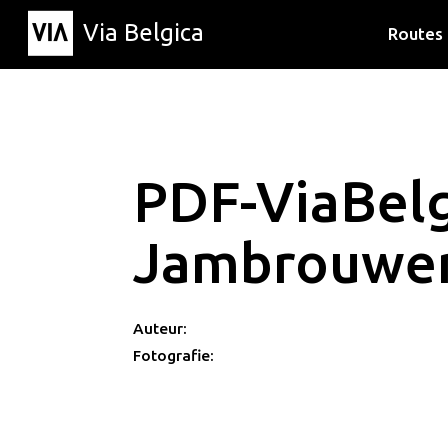
Via Belgica
Routes
Luisterr
Wandelr
Fietsrou
PDF-ViaBelg
Jambrouwer
Auteur:
Fotografie: