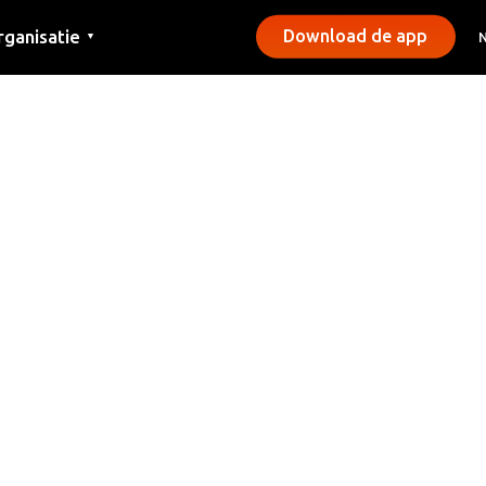
rganisatie
Download de app
▼
ntact
rs
emeentes