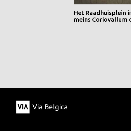
Het Raadhuisplein i
meins Coriovallum
Via Belgica