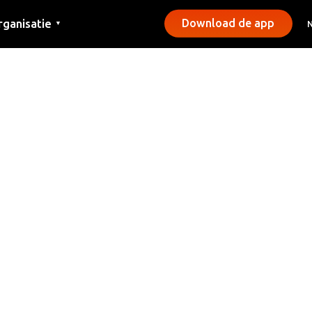
rganisatie
Download de app
▼
ntact
rs
emeentes