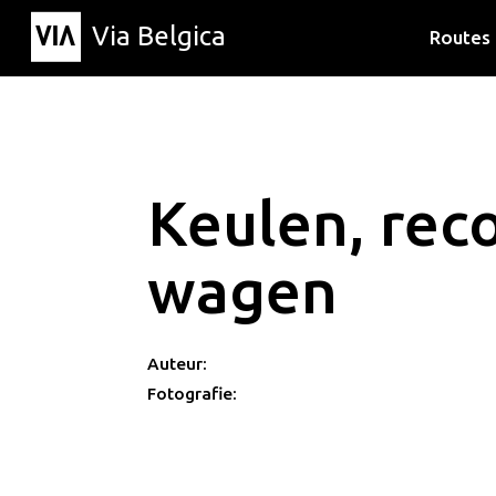
Via Belgica
Routes
Luisterr
Wandelr
Fietsrou
Keulen, reco
wagen
Auteur:
Fotografie: