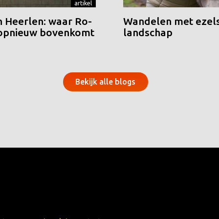
artikel
n Heerlen: waar Ro-
Wandelen met ezels
 opnieuw bovenkomt
landschap
Bekijk alle blogs