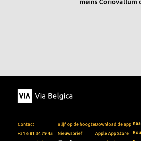
meins Coriovallum
Via Belgica
Kaa
Contact
Blijf op de hoogte
Download de app
Rou
+31 6 81 34 79 45
Nieuwsbrief
Apple App Store