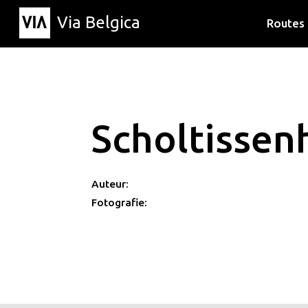
Via Belgica
Routes
Luisterr
Wandelr
Fietsrou
Scholtissen
Auteur:
Fotografie: