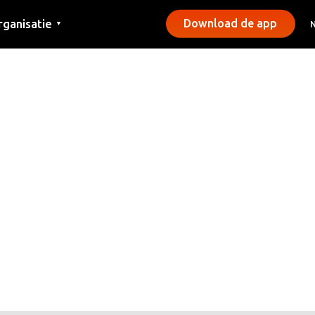
rganisatie
Download de app
▼
ntact
rs
emeentes