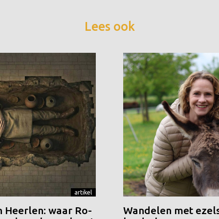
Lees ook
artikel
n Heerlen: waar Ro-
Wandelen met ezels