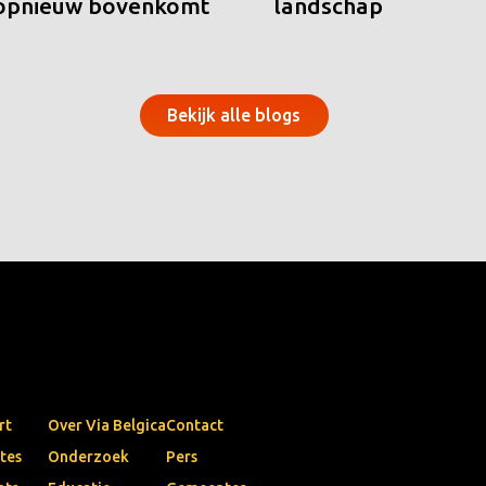
 opnieuw bovenkomt
landschap
Bekijk alle blogs
rt
Over Via Belgica
Contact
tes
Onderzoek
Pers