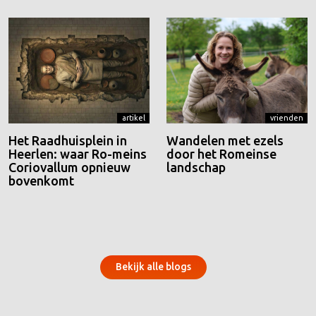
artikel
vrienden
Het Raadhuisplein in
Wandelen met ezels
Heerlen: waar Ro-meins
door het Romeinse
Coriovallum opnieuw
landschap
bovenkomt
Bekijk alle blogs