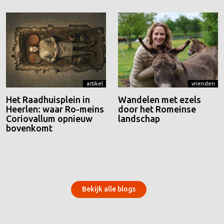
artikel
vrienden
Het Raadhuisplein in
Wandelen met ezels
Heerlen: waar Ro-meins
door het Romeinse
Coriovallum opnieuw
landschap
bovenkomt
Bekijk alle blogs