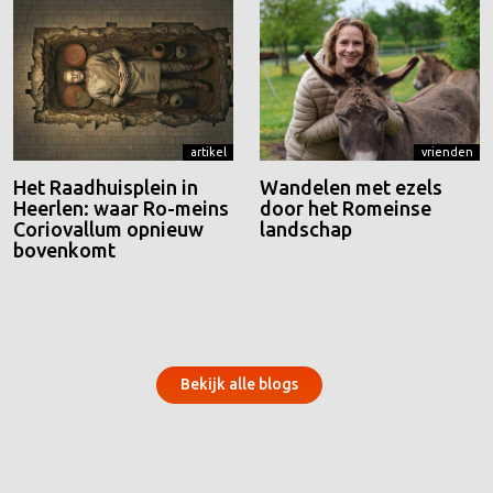
artikel
vrienden
Het Raadhuisplein in
Wandelen met ezels
Heerlen: waar Ro-meins
door het Romeinse
Coriovallum opnieuw
landschap
bovenkomt
Bekijk alle blogs