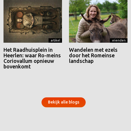
artikel
vrienden
Het Raadhuisplein in
Wandelen met ezels
Heerlen: waar Ro-meins
door het Romeinse
Coriovallum opnieuw
landschap
bovenkomt
Bekijk alle blogs