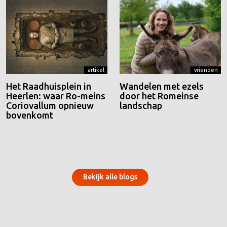
artikel
vrienden
Het Raadhuisplein in
Wandelen met ezels
Heerlen: waar Ro-meins
door het Romeinse
Coriovallum opnieuw
landschap
bovenkomt
Bekijk alle blogs