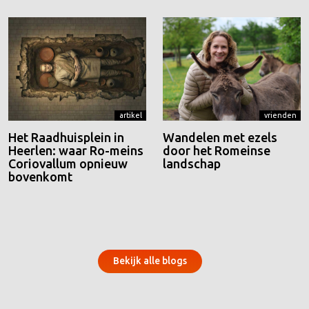
artikel
vrienden
Het Raadhuisplein in
Wandelen met ezels
Heerlen: waar Ro-meins
door het Romeinse
Coriovallum opnieuw
landschap
bovenkomt
Bekijk alle blogs