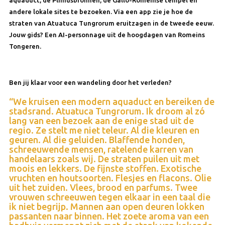
andere lokale sites te bezoeken. Via een app zie je hoe de
straten van Atuatuca Tungrorum eruitzagen in de tweede eeuw.
Jouw gids? Een AI-personnage uit de hoogdagen van Romeins
Tongeren.
Ben jij klaar voor een wandeling door het verleden?
“We kruisen een modern aquaduct en bereiken de
stadsrand. Atuatuca Tungrorum. Ik droom al zó
lang van een bezoek aan de enige stad uit de
regio. Ze stelt me niet teleur. Al die kleuren en
geuren. Al die geluiden. Blaffende honden,
schreeuwende mensen, ratelende karren van
handelaars zoals wij. De straten puilen uit met
moois en lekkers. De fijnste stoffen. Exotische
vruchten en houtsoorten. Flesjes en flacons. Olie
uit het zuiden. Vlees, brood en parfums. Twee
vrouwen schreeuwen tegen elkaar in een taal die
ik niet begrijp. Mannen aan open deuren lokken
passanten naar binnen. Het zoete aroma van een