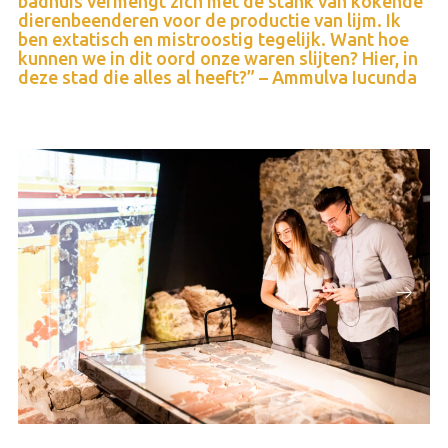
badhuis vermengt zich met de stank van kokende
dierenbeenderen voor de productie van lijm. Ik
ben extatisch en mistroostig tegelijk. Want hoe
kunnen we in dit oord onze waren slijten? Hier, in
deze stad die alles al heeft?” – Ammulva Iucunda