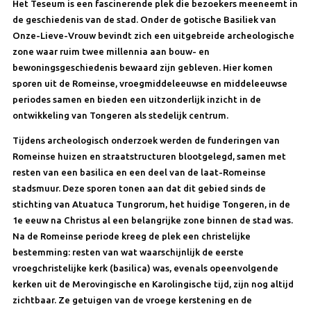
Het Teseum is een fascinerende plek die bezoekers meeneemt in
de geschiedenis van de stad. Onder de gotische Basiliek van
Onze-Lieve-Vrouw bevindt zich een uitgebreide archeologische
zone waar ruim twee millennia aan bouw- en
bewoningsgeschiedenis bewaard zijn gebleven. Hier komen
sporen uit de Romeinse, vroegmiddeleeuwse en middeleeuwse
periodes samen en bieden een uitzonderlijk inzicht in de
ontwikkeling van Tongeren als stedelijk centrum.
Tijdens archeologisch onderzoek werden de funderingen van
Romeinse huizen en straatstructuren blootgelegd, samen met
resten van een basilica en een deel van de laat-Romeinse
stadsmuur. Deze sporen tonen aan dat dit gebied sinds de
stichting van Atuatuca Tungrorum, het huidige Tongeren, in de
1e eeuw na Christus al een belangrijke zone binnen de stad was.
Na de Romeinse periode kreeg de plek een christelijke
bestemming: resten van wat waarschijnlijk de eerste
vroegchristelijke kerk (basilica) was, evenals opeenvolgende
kerken uit de Merovingische en Karolingische tijd, zijn nog altijd
zichtbaar. Ze getuigen van de vroege kerstening en de