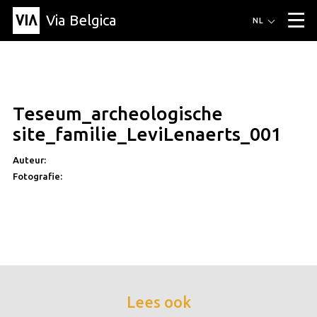
Via Belgica
Routes
NL
▼
Wandelroutes
Luisterroutes
Fietsroutes
Events
Blog
▼
Teseum_archeologische
Vrienden
Educatie
Recept
Artikel
Over Via Belgica
▼
site_familie_LeviLenaerts_001
Over Via Belgica
Onderzoek
Vrienden
Educatie
De gids
Organisatie
▼
Auteur:
Fotografie:
Gemeentes
Contact
Pers
Lees ook