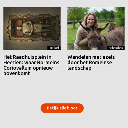
artikel
vrienden
Het Raadhuisplein in
Wandelen met ezels
Heerlen: waar Ro-meins
door het Romeinse
Coriovallum opnieuw
landschap
bovenkomt
Bekijk alle blogs