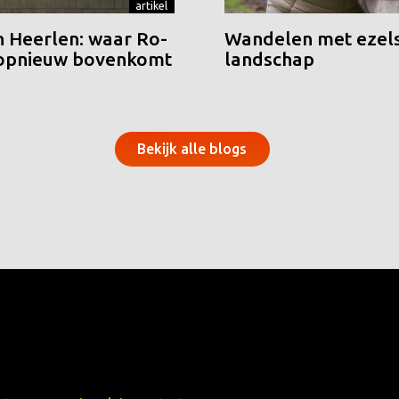
artikel
n Heerlen: waar Ro-
Wandelen met ezels
 opnieuw bovenkomt
landschap
Bekijk alle blogs