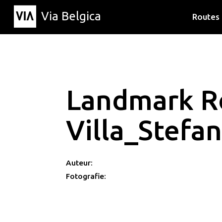
Via Belgica
Routes
Luisterr
Wandelr
Fietsrou
Landmark R
Villa_Stef
Auteur:
Fotografie: