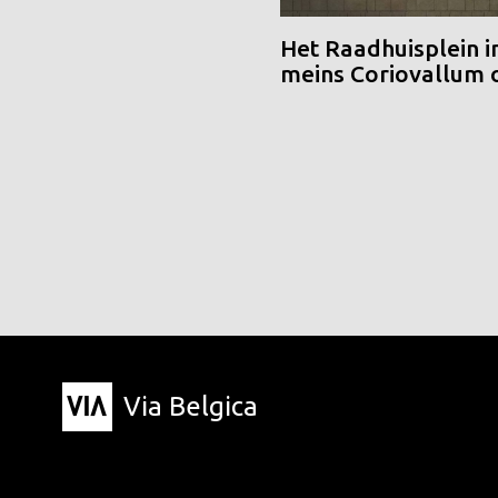
Het Raadhuisplein i
meins Coriovallum
Via Belgica