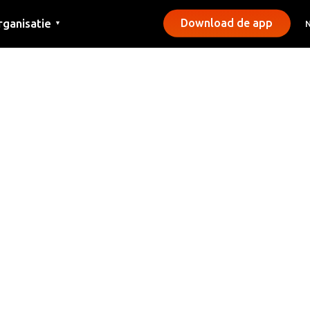
rganisatie
Download de app
▼
ntact
rs
emeentes