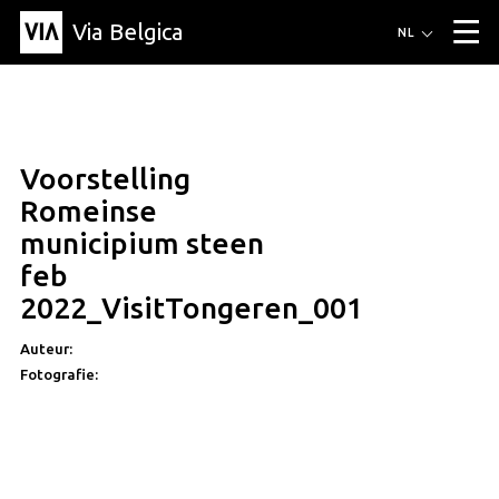
Via Belgica
Routes
NL
▼
Wandelroutes
Luisterroutes
Fietsroutes
Events
Blog
▼
Voorstelling
Vrienden
Educatie
Recept
Artikel
Over Via Belgica
▼
Romeinse
Over Via Belgica
Onderzoek
Vrienden
Educatie
De gids
municipium steen
Organisatie
▼
feb
Gemeentes
Contact
Pers
2022_VisitTongeren_001
Auteur:
Fotografie: