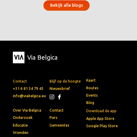
Bekijk alle blogs
Via Belgica
Kaart
Contact
Blijf op de hoogte
Routes
+31 6 81 34 79 45
Nieuwsbrief
Events
info@viabelgica.eu
Blog
Over Via Belgica
Contact
Download de app
Onderzoek
Pers
Apple App Store
Educatie
Gemeentes
Google Play Store
Vrienden