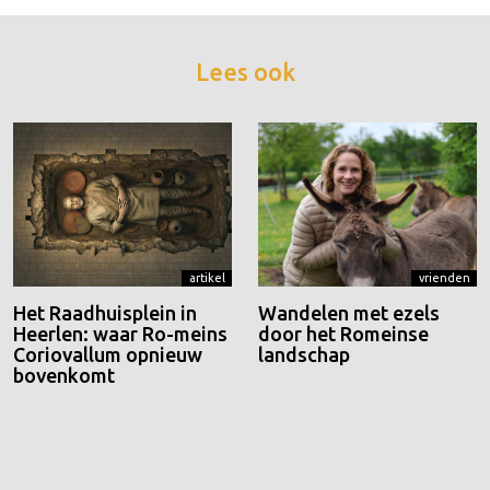
Lees ook
artikel
vrienden
Het Raadhuisplein in
Wandelen met ezels
Heerlen: waar Ro-meins
door het Romeinse
Coriovallum opnieuw
landschap
bovenkomt