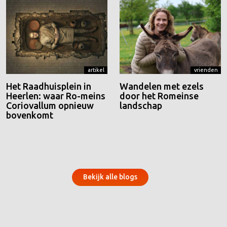
artikel
vrienden
Het Raadhuisplein in
Wandelen met ezels
Heerlen: waar Ro-meins
door het Romeinse
Coriovallum opnieuw
landschap
bovenkomt
Bekijk alle blogs