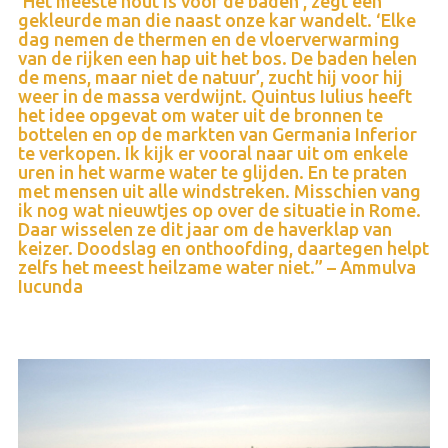
‘Het meeste hout is voor de baden’, zegt een
gekleurde man die naast onze kar wandelt. ‘Elke
dag nemen de thermen en de vloerverwarming
van de rijken een hap uit het bos. De baden helen
de mens, maar niet de natuur’, zucht hij voor hij
weer in de massa verdwijnt. Quintus Iulius heeft
het idee opgevat om water uit de bronnen te
bottelen en op de markten van Germania Inferior
te verkopen. Ik kijk er vooral naar uit om enkele
uren in het warme water te glijden. En te praten
met mensen uit alle windstreken. Misschien vang
ik nog wat nieuwtjes op over de situatie in Rome.
Daar wisselen ze dit jaar om de haverklap van
keizer. Doodslag en onthoofding, daartegen helpt
zelfs het meest heilzame water niet.” – Ammulva
Iucunda