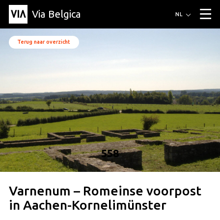
Via Belgica
Routes
NL
▼
Wandelroutes
Luisterroutes
Fietsroutes
Events
Terug naar overzicht
Blog
▼
Vrienden
Educatie
Recept
Artikel
Over Via Belgica
▼
Over Via Belgica
Onderzoek
Vrienden
Educatie
De gids
Organisatie
▼
Gemeentes
Contact
Pers
558
Varnenum – Romeinse voorpost
in Aachen-Kornelimünster