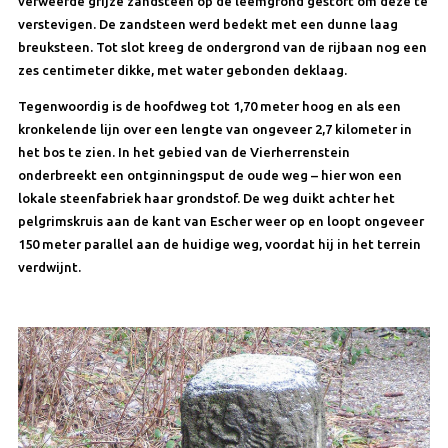
verweerde grijze zandsteen op de leemgrond gestort om deze te
verstevigen. De zandsteen werd bedekt met een dunne laag
breuksteen. Tot slot kreeg de ondergrond van de rijbaan nog een
zes centimeter dikke, met water gebonden deklaag.
Tegenwoordig is de hoofdweg tot 1,70 meter hoog en als een
kronkelende lijn over een lengte van ongeveer 2,7 kilometer in
het bos te zien. In het gebied van de Vierherrenstein
onderbreekt een ontginningsput de oude weg – hier won een
lokale steenfabriek haar grondstof. De weg duikt achter het
pelgrimskruis aan de kant van Escher weer op en loopt ongeveer
150 meter parallel aan de huidige weg, voordat hij in het terrein
verdwijnt.