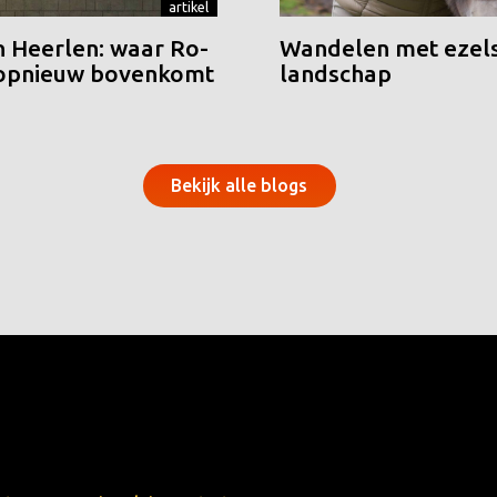
artikel
n Heerlen: waar Ro-
Wandelen met ezels
 opnieuw bovenkomt
landschap
Bekijk alle blogs