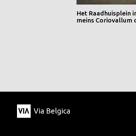
Het Raadhuisplein i
meins Coriovallum
Via Belgica