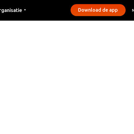
rganisatie
Download de app
▼
ntact
rs
emeentes