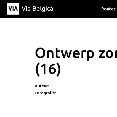
Via Belgica
Routes
Luisterr
Wandelr
Fietsrou
Ontwerp zon
(16)
Auteur:
Fotografie: