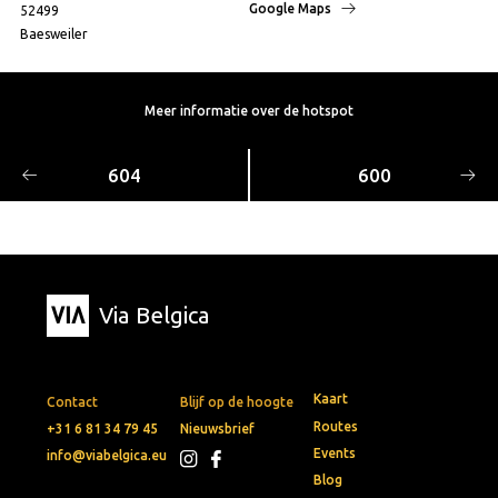
Google Maps
52499
Baesweiler
Meer informatie over de hotspot
604
600
Via Belgica
Kaart
Contact
Blijf op de hoogte
Routes
+31 6 81 34 79 45
Nieuwsbrief
Events
info@viabelgica.eu
Blog