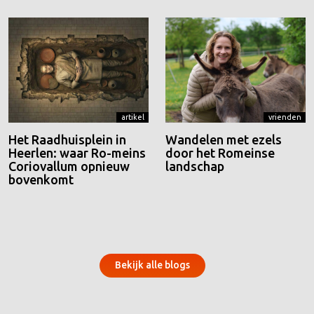
artikel
vrienden
Het Raadhuisplein in
Wandelen met ezels
Heerlen: waar Ro-meins
door het Romeinse
Coriovallum opnieuw
landschap
bovenkomt
Bekijk alle blogs